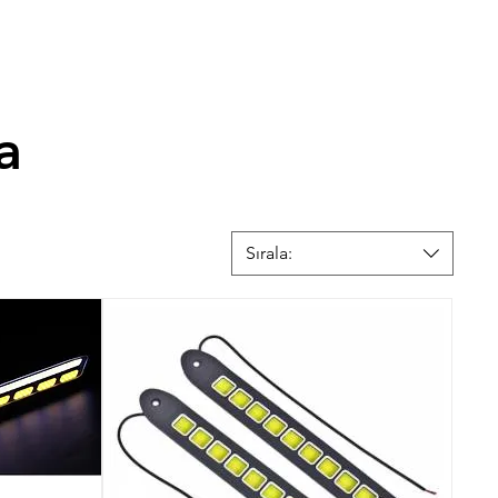
a
Sırala: