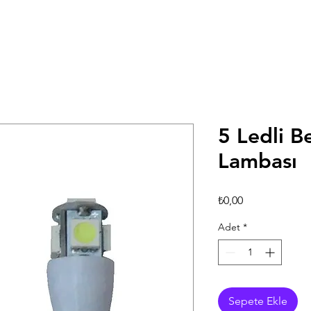
5 Ledli B
Lambası
Fiyat
₺0,00
Adet
*
Sepete Ekle