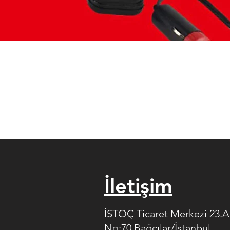
İletişim
İSTOÇ Ticaret Merkezi 23.
No:70 Bağcılar/İstanbul