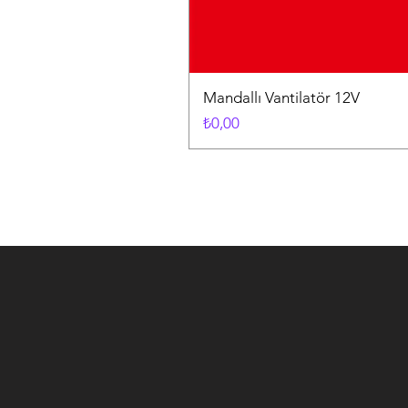
Mandallı Vantilatör 12V
Fiyat
₺0,00