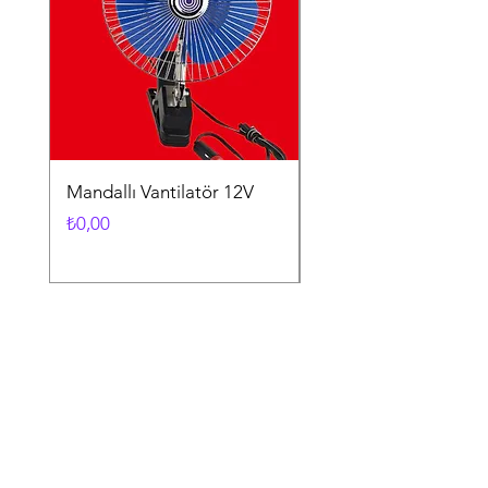
Mandallı Vantilatör 12V
Vantuzlu Vantilatör 1
Fiyat
Fiyat
₺0,00
₺0,00