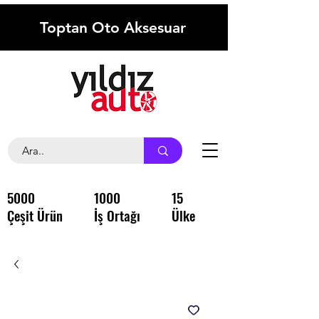
Toptan Oto Aksesuar
5000
1000
15
Çeşit Ürün
İş Ortağı
Ülke