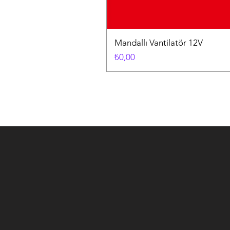
Mandallı Vantilatör 12V
Fiyat
₺0,00