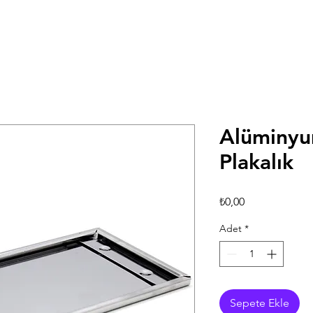
Alüminy
Plakalık
Fiyat
₺0,00
Adet
*
Sepete Ekle