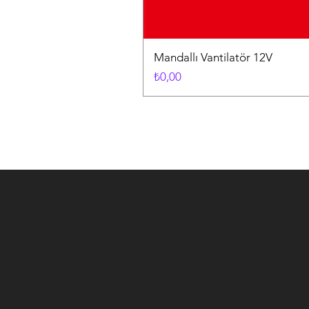
Mandallı Vantilatör 12V
Fiyat
₺0,00