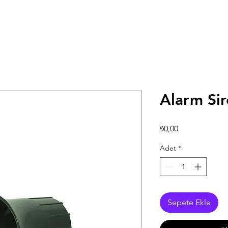
Alarm Sir
Fiyat
₺0,00
Adet
*
Sepete Ekle