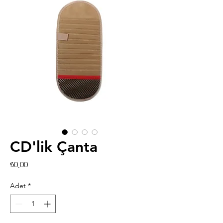
CD'lik Çanta
Fiyat
₺0,00
Adet
*