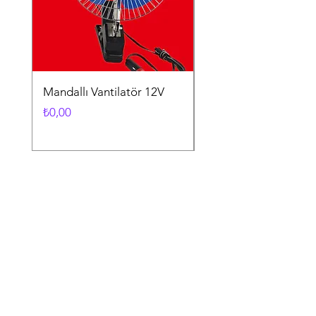
Mandallı Vantilatör 12V
Vantuzlu Vantilatör 1
Fiyat
Fiyat
₺0,00
₺0,00