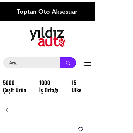
Toptan Oto Aksesuar
5000
1000
15
Çeşit Ürün
İş Ortağı
Ülke