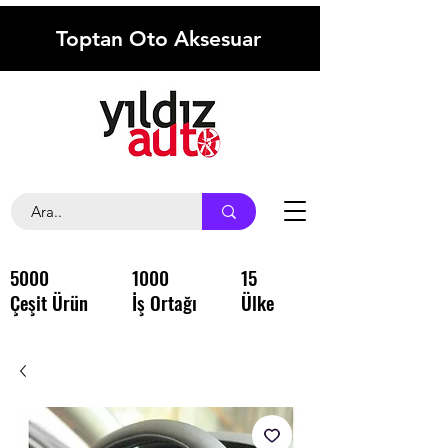
Toptan Oto Aksesuar
5000
1000
15
Çeşit Ürün
İş Ortağı
Ülke