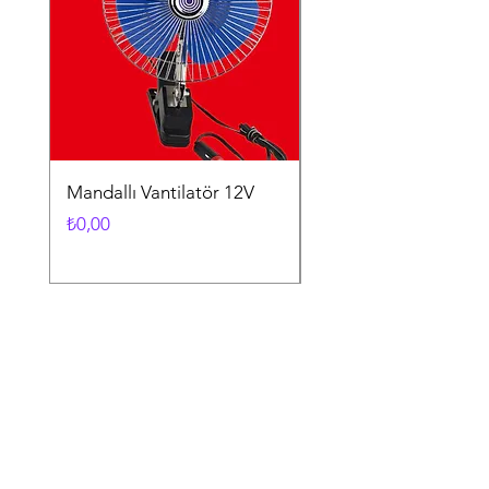
Mandallı Vantilatör 12V
Vantuzlu Vantilatör 1
Fiyat
Fiyat
₺0,00
₺0,00