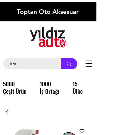
Toptan Oto Aksesuar
5000
1000
15
Çeşit Ürün
İş Ortağı
Ülke