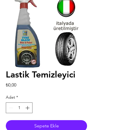
Lastik Temizleyici
Fiyat
₺0,00
Adet
*
Sepete Ekle