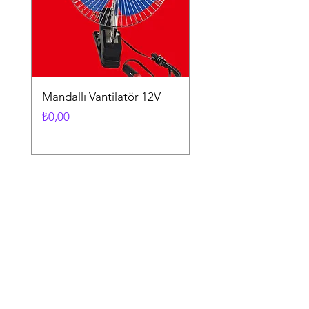
Mandallı Vantilatör 12V
Vantuzlu Vantilatör 1
Fiyat
Fiyat
₺0,00
₺0,00