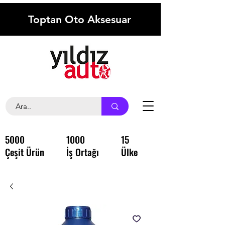
Toptan Oto Aksesuar
5000
1000
15
Çeşit Ürün
İş Ortağı
Ülke