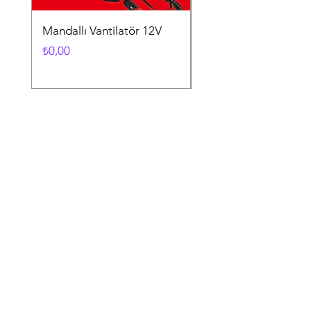
Mandallı Vantilatör 12V
Vantuzlu Vantilatör 1
Fiyat
Fiyat
₺0,00
₺0,00