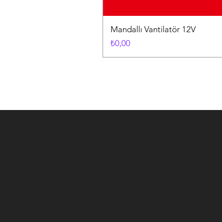
Mandallı Vantilatör 12V
Fiyat
₺0,00