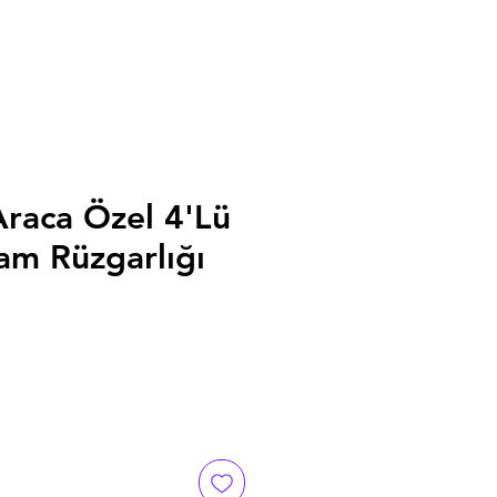
raca Özel 4'Lü
m Rüzgarlığı