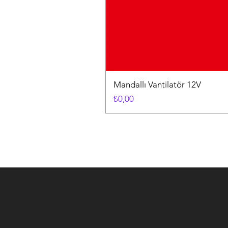
Mandallı Vantilatör 12V
Fiyat
₺0,00