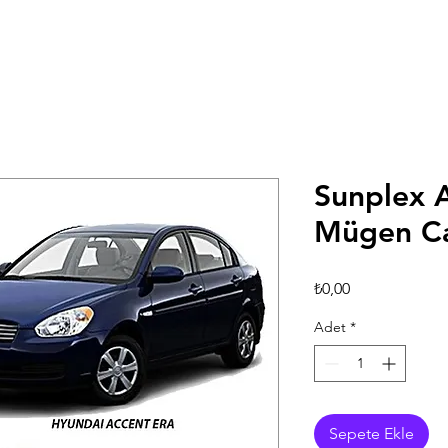
Sunplex A
Mügen Ca
Fiyat
₺0,00
Adet
*
Sepete Ekle