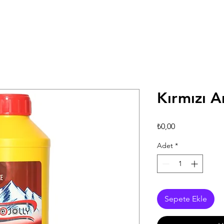
Kırmızı An
Fiyat
₺0,00
Adet
*
Sepete Ekle