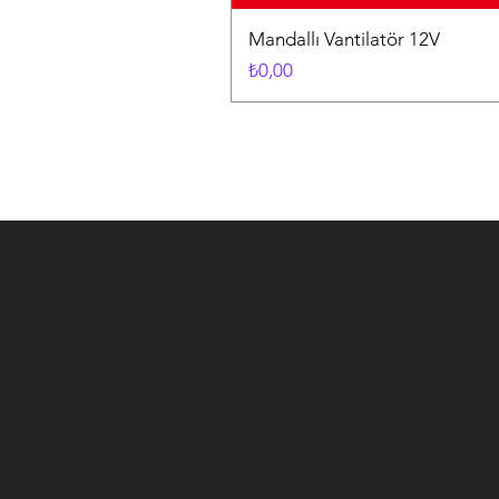
Mandallı Vantilatör 12V
Fiyat
₺0,00