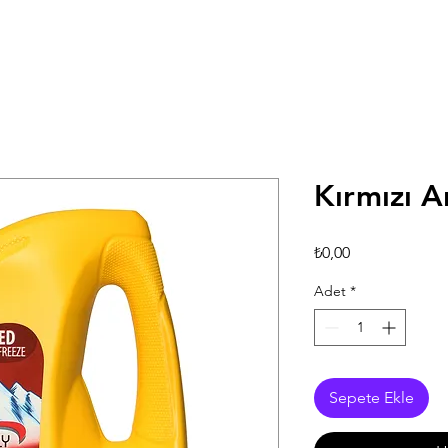
Kırmızı An
Fiyat
₺0,00
Adet
*
Sepete Ekle