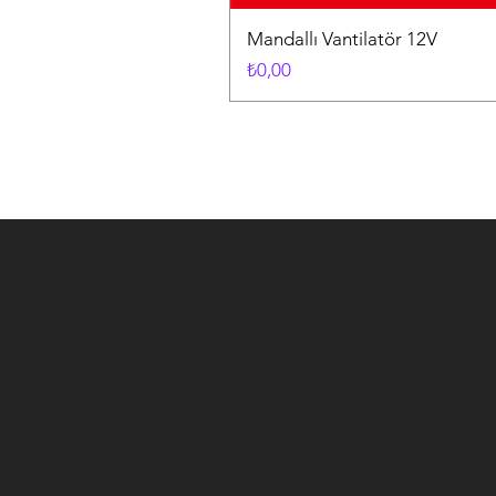
Mandallı Vantilatör 12V
Fiyat
₺0,00