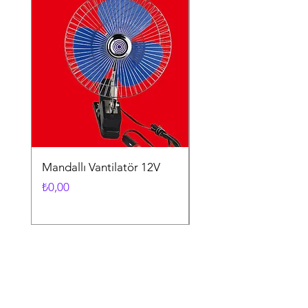
Mandallı Vantilatör 12V
Vantuzlu Vantilatör 1
Fiyat
Fiyat
₺0,00
₺0,00