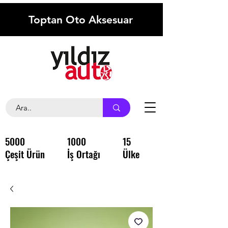
Toptan Oto Aksesuar
5000
1000
15
Çeşit Ürün
İş Ortağı
Ülke