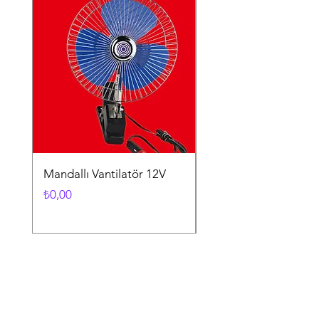
Mandallı Vantilatör 12V
Vantuzlu Vantilatör 1
Fiyat
Fiyat
₺0,00
₺0,00