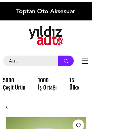
Toptan Oto Aksesuar
5000
1000
15
Çeşit Ürün
İş Ortağı
Ülke