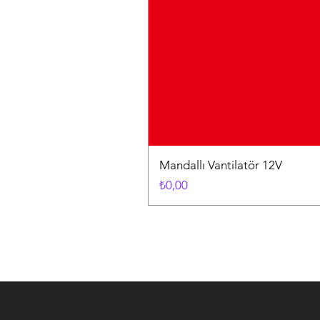
Mandallı Vantilatör 12V
Fiyat
₺0,00