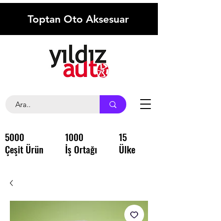
Toptan Oto Aksesuar
5000
1000
15
Çeşit Ürün
İş Ortağı
Ülke