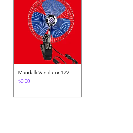
Mandallı Vantilatör 12V
Vantuzlu Vantilatör 1
Fiyat
Fiyat
₺0,00
₺0,00